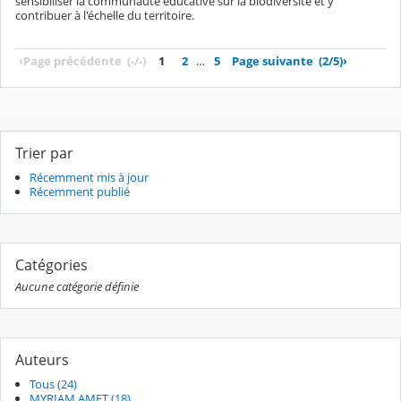
sensibiliser la communauté éducative sur la biodiversité et y
contribuer à l'échelle du territoire.
‹
Page précédente
(-/-)
1
2
…
5
Page suivante
(2/5)
›
Trier par
Récemment mis à jour
Récemment publié
Catégories
Aucune catégorie définie
Auteurs
Tous (24)
MYRIAM AMET (18)