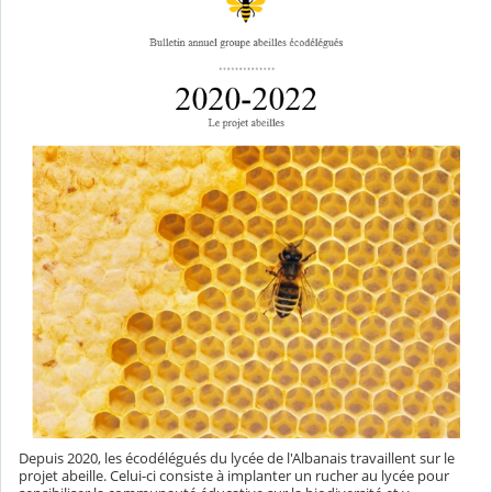
Depuis 2020, les écodélégués du lycée de l'Albanais travaillent sur le
projet abeille. Celui-ci consiste à implanter un rucher au lycée pour