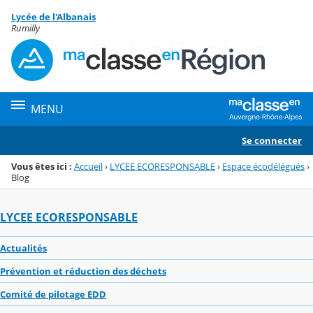
Panneau de gestion des cookies
Lycée de l'Albanais
Menu de la rubrique
Contenu
Rumilly
MENU
Se connecter
Vous êtes ici :
Accueil
›
LYCEE ECORESPONSABLE
›
Espace écodélégués
›
Blog
LYCEE ECORESPONSABLE
Actualités
Prévention et réduction des déchets
Comité de pilotage EDD