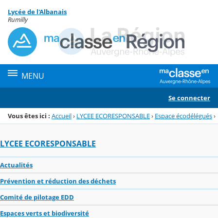
Panneau de gestion des cookies
Lycée de l'Albanais
Menu de la rubrique
Contenu
Rumilly
MENU
Se connecter
Vous êtes ici :
Accueil
›
LYCEE ECORESPONSABLE
›
Espace écodélégués
›
LYCEE ECORESPONSABLE
Actualités
Prévention et réduction des déchets
Comité de pilotage EDD
Espaces verts et biodiversité