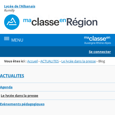
Panneau de gestion des cookies
Lycée de l'Albanais
Menu de la rubrique
Contenu
Rumilly
MENU
Se connecter
Vous êtes ici :
Accueil
›
ACTUALITES
›
Le lycée dans la presse
›
Blog
ACTUALITES
Agenda
Le lycée dans la presse
Evènements pédagogiques