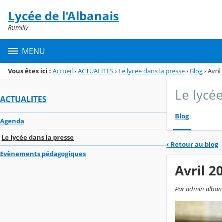
Panneau de gestion des cookies
Lycée de l'Albanais
Menu de la rubrique
Contenu
Rumilly
MENU
Vous êtes ici :
Accueil
›
ACTUALITES
›
Le lycée dans la presse
›
Blog
›
Avril
Le lycé
ACTUALITES
Blog
Agenda
Le lycée dans la presse
‹
Retour au blog
Evènements pédagogiques
Avril 2
Par admin albanai