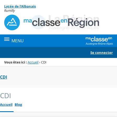
Panneau de gestion des cookies
Lycée de l'Albanais
Menu de la rubrique
Contenu
Rumilly
MENU
Se connecter
Vous êtes ici :
Accueil
›
CDI
CDI
CDI
Accueil
Blog