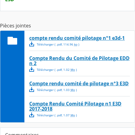
Pièces jointes
compte rendu comité pilotage n°1 e3d-1
Télécharger
( .
pdf
,
114.96
ko
)
Compte Rendu du Comité de Pilotage EDD
n 2
Télécharger
( .
pdf
,
1.02
Mo
)
Compte rendu comité de pilotage n°3 E3D
Télécharger
( .
pdf
,
1.03
Mo
)
Compte Rendu Comité Pilotage n1 E3D
2017-2018
Télécharger
( .
pdf
,
1.07
Mo
)