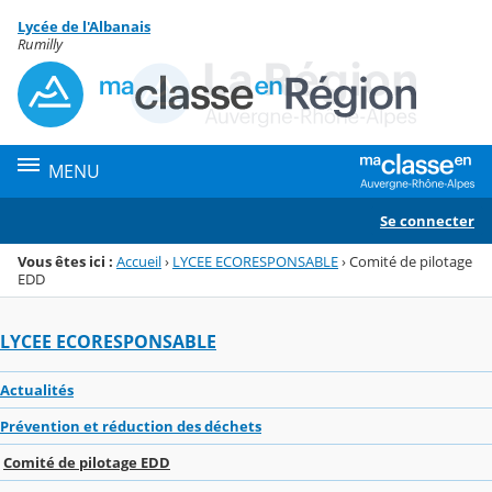
Panneau de gestion des cookies
Lycée de l'Albanais
Menu de la rubrique
Contenu
Rumilly
MENU
Se connecter
Vous êtes ici :
Accueil
›
LYCEE ECORESPONSABLE
›
Comité de pilotage
EDD
LYCEE ECORESPONSABLE
Actualités
Prévention et réduction des déchets
Comité de pilotage EDD