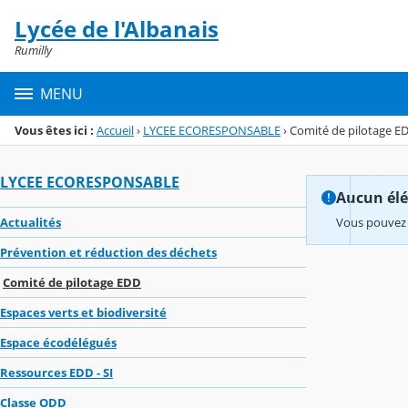
Panneau de gestion des cookies
Lycée de l'Albanais
Menu de la rubrique
Contenu
Rumilly
MENU
Vous êtes ici :
Accueil
›
LYCEE ECORESPONSABLE
›
Comité de pilotage E
LYCEE ECORESPONSABLE
Aucun élém
Actualités
Vous pouvez 
Prévention et réduction des déchets
Comité de pilotage EDD
Espaces verts et biodiversité
Espace écodélégués
Ressources EDD - SI
Classe ODD