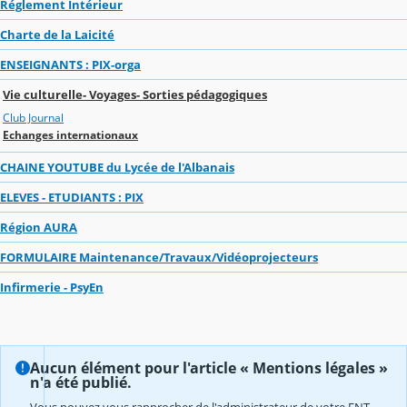
Réglement Intérieur
Charte de la Laicité
ENSEIGNANTS : PIX-orga
Vie culturelle- Voyages- Sorties pédagogiques
Club Journal
Echanges internationaux
CHAINE YOUTUBE du Lycée de l'Albanais
ELEVES - ETUDIANTS : PIX
Région AURA
FORMULAIRE Maintenance/Travaux/Vidéoprojecteurs
Infirmerie - PsyEn
Aucun élément pour l'article « Mentions légales »
n'a été publié.
Vous pouvez vous rapprocher de l'administrateur de votre ENT