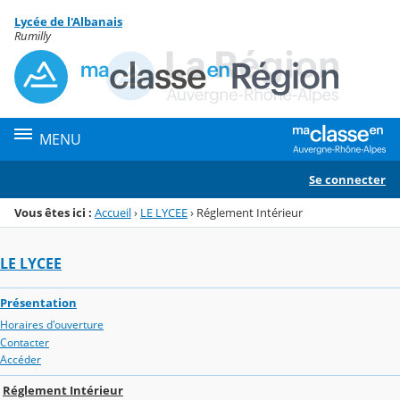
Panneau de gestion des cookies
Lycée de l'Albanais
Menu de la rubrique
Contenu
Rumilly
MENU
Se connecter
Vous êtes ici :
Accueil
›
LE LYCEE
›
Réglement Intérieur
LE LYCEE
Présentation
Horaires d'ouverture
Contacter
Accéder
Réglement Intérieur