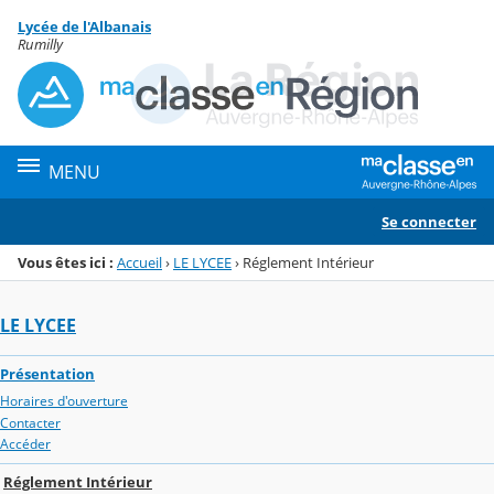
Panneau de gestion des cookies
Lycée de l'Albanais
Menu de la rubrique
Contenu
Rumilly
MENU
Se connecter
Vous êtes ici :
Accueil
›
LE LYCEE
›
Réglement Intérieur
LE LYCEE
Présentation
Horaires d'ouverture
Contacter
Accéder
Réglement Intérieur