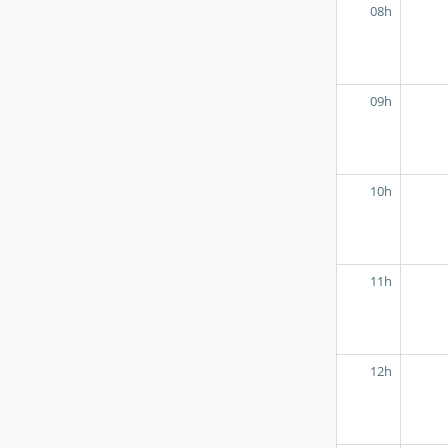
08h
09h
10h
11h
12h