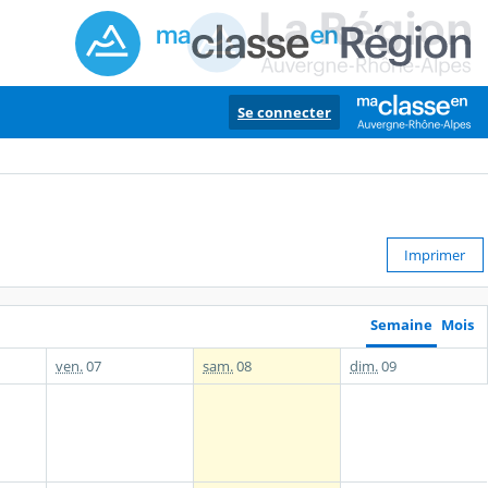
Se connecter
Imprimer
Semaine
Mois
ven.
07
sam.
08
dim.
09