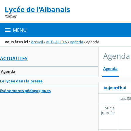
Panneau de gestion des cookies
Lycée de l'Albanais
Menu de la rubrique
Contenu
Rumilly
MENU
Vous êtes ici :
Accueil
›
ACTUALITES
›
Agenda
›
Agenda
Agenda
ACTUALITES
Agenda
Agenda
Le lycée dans la presse
Aujourd’hui
Evènements pédagogiques
lun.
03
Sur la
journée