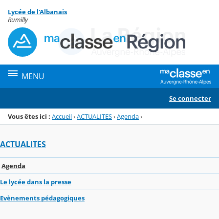
Panneau de gestion des cookies
Lycée de l'Albanais
Menu de la rubrique
Contenu
Rumilly
MENU
Se connecter
Vous êtes ici :
Accueil
›
ACTUALITES
›
Agenda
›
ACTUALITES
Agenda
Le lycée dans la presse
Evènements pédagogiques