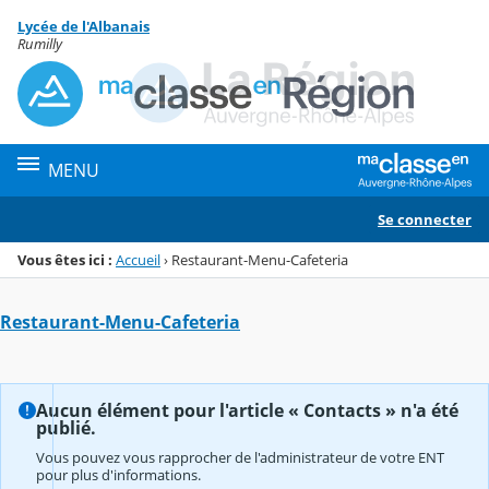
Panneau de gestion des cookies
Lycée de l'Albanais
Menu de la rubrique
Contenu
Rumilly
MENU
Se connecter
Vous êtes ici :
Accueil
›
Restaurant-Menu-Cafeteria
Restaurant-Menu-Cafeteria
Aucun élément pour l'article « Contacts » n'a été
publié.
Vous pouvez vous rapprocher de l'administrateur de votre ENT
pour plus d'informations.