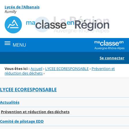
Panneau de gestion des cookies
Lycée de l'Albanais
Menu de la rubrique
Contenu
Rumilly
MENU
Se connecter
Vous êtes ici :
Accueil
›
LYCEE ECORESPONSABLE
›
Prévention et
réduction des déchets
›
LYCEE ECORESPONSABLE
Actualités
Prévention et réduction des déchets
Comité de pilotage EDD