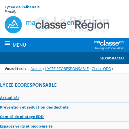
Panneau de gestion des cookies
Lycée de l'Albanais
Menu de la rubrique
Contenu
Rumilly
MENU
Se connecter
Vous êtes ici :
Accueil
›
LYCEE ECORESPONSABLE
›
Classe ODD
›
LYCEE ECORESPONSABLE
Actualités
Prévention et réduction des déchets
Comité de pilotage EDD
Espaces verts et biodiversité