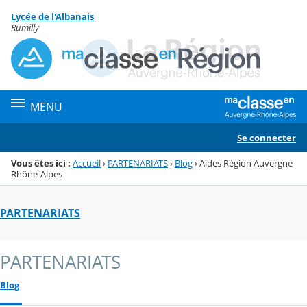
Panneau de gestion des cookies
Lycée de l'Albanais
Menu de la rubrique
Contenu
Rumilly
MENU
Se connecter
Vous êtes ici :
Accueil
›
PARTENARIATS
›
Blog
›
Aides Région Auvergne-
Rhône-Alpes
PARTENARIATS
PARTENARIATS
Blog