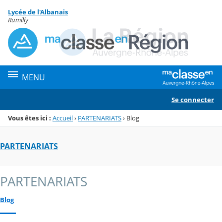
Panneau de gestion des cookies
Lycée de l'Albanais
Menu de la rubrique
Contenu
Rumilly
MENU
Se connecter
Vous êtes ici :
Accueil
›
PARTENARIATS
›
Blog
PARTENARIATS
PARTENARIATS
Blog