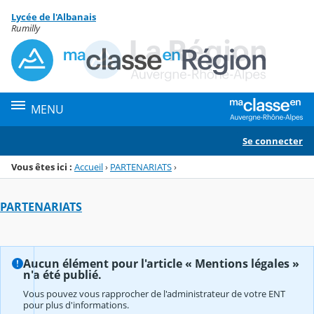
Panneau de gestion des cookies
Lycée de l'Albanais
Menu de la rubrique
Contenu
Rumilly
MENU
Se connecter
Vous êtes ici :
Accueil
›
PARTENARIATS
›
PARTENARIATS
Aucun élément pour l'article « Mentions légales »
n'a été publié.
Vous pouvez vous rapprocher de l'administrateur de votre ENT
pour plus d'informations.