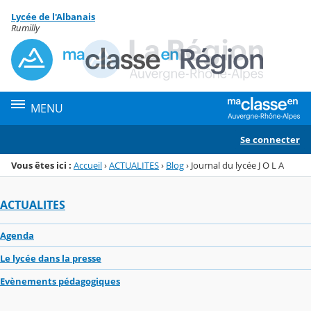
Panneau de gestion des cookies
Lycée de l'Albanais
Menu de la rubrique
Contenu
Rumilly
MENU
Se connecter
Vous êtes ici :
Accueil
›
ACTUALITES
›
Blog
›
Journal du lycée J O L A
ACTUALITES
Agenda
Le lycée dans la presse
Evènements pédagogiques