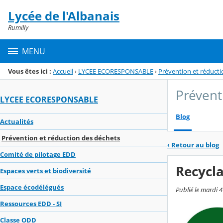
Panneau de gestion des cookies
Lycée de l'Albanais
Menu de la rubrique
Contenu
Rumilly
MENU
Vous êtes ici :
Accueil
›
LYCEE ECORESPONSABLE
›
Prévention et réducti
Prévent
LYCEE ECORESPONSABLE
Blog
Actualités
Prévention et réduction des déchets
‹
Retour au blog
Comité de pilotage EDD
Recycla
Espaces verts et biodiversité
Espace écodélégués
Publié le mardi 
Ressources EDD - SI
Classe ODD