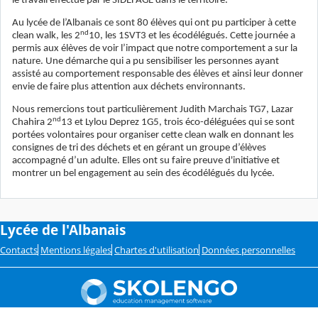
le travail effectué par le SIDEFAGE dans le territoire.
Au lycée de l’Albanais ce sont 80 élèves qui ont pu participer à cette
nd
clean walk, les 2
10, les 1SVT3 et les écodélégués. Cette journée a
permis aux élèves de voir l’impact que notre comportement a sur la
nature. Une démarche qui a pu sensibiliser les personnes ayant
assisté au comportement responsable des élèves et ainsi leur donner
envie de faire plus attention aux déchets environnants.
Nous remercions tout particulièrement Judith Marchais TG7, Lazar
nd
Chahira 2
13 et Lylou Deprez 1G5, trois éco-déléguées qui se sont
portées volontaires pour organiser cette clean walk en donnant les
consignes de tri des déchets et en gérant un groupe d’élèves
accompagné d’un adulte. Elles ont su faire preuve d'initiative et
montrer un bel engagement au sein des écodélégués du lycée.
Lycée de l'Albanais
Contacts
Mentions légales
Chartes d'utilisation
Données personnelles