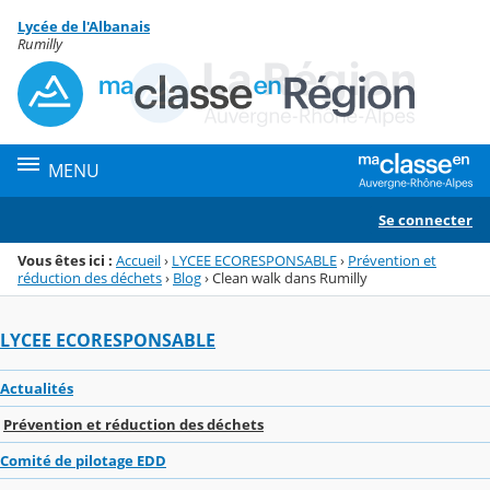
Panneau de gestion des cookies
Lycée de l'Albanais
Menu de la rubrique
Contenu
Rumilly
MENU
Se connecter
Vous êtes ici :
Accueil
›
LYCEE ECORESPONSABLE
›
Prévention et
réduction des déchets
›
Blog
›
Clean walk dans Rumilly
LYCEE ECORESPONSABLE
Actualités
Prévention et réduction des déchets
Comité de pilotage EDD