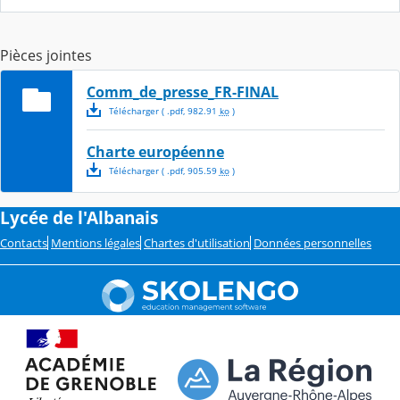
Pièces jointes
Comm_de_presse_FR-FINAL
Télécharger
( .
pdf
,
982.91
ko
)
Charte européenne
Télécharger
( .
pdf
,
905.59
ko
)
Lycée de l'Albanais
Contacts
Mentions légales
Chartes d'utilisation
Données personnelles