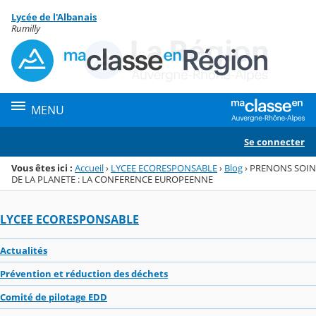
Panneau de gestion des cookies
Lycée de l'Albanais
Menu de la rubrique
Contenu
Rumilly
MENU
Se connecter
Vous êtes ici :
Accueil
›
LYCEE ECORESPONSABLE
›
Blog
›
PRENONS SOIN
DE LA PLANETE : LA CONFERENCE EUROPEENNE
LYCEE ECORESPONSABLE
Actualités
Prévention et réduction des déchets
Comité de pilotage EDD