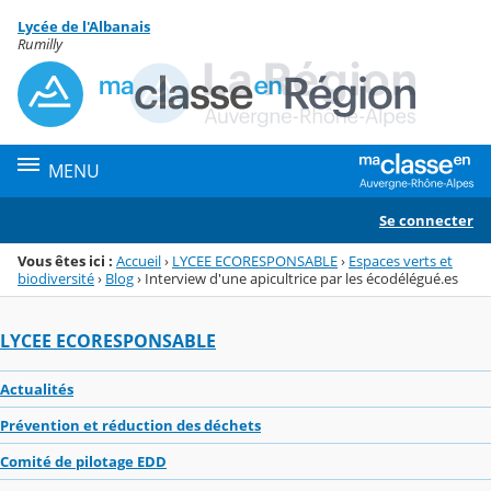
Panneau de gestion des cookies
Lycée de l'Albanais
Menu de la rubrique
Contenu
Rumilly
MENU
Se connecter
Vous êtes ici :
Accueil
›
LYCEE ECORESPONSABLE
›
Espaces verts et
biodiversité
›
Blog
›
Interview d'une apicultrice par les écodélégué.es
LYCEE ECORESPONSABLE
Actualités
Prévention et réduction des déchets
Comité de pilotage EDD