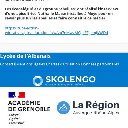
Les écodélégué.es du groupe "abeilles" ont réalisé l'interview
d'une apicultrice Nathalie Masse installée à Moye pour en
savoir plus sur les abeilles et faire connaître ce métier.
https://tube-action-
educative.apps.education.fr/w/vb7nMwvMGgLFFgemJiW8Dd
Lycée de l'Albanais
Contacts
Mentions légales
Chartes d'utilisation
Données personnelles