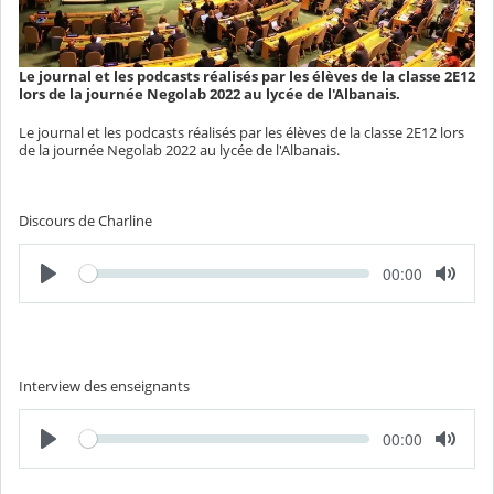
Le journal et les podcasts réalisés par les élèves de la classe 2E12
lors de la journée Negolab 2022 au lycée de l'Albanais.
Le journal et les podcasts réalisés par les élèves de la classe 2E12 lors
de la journée Negolab 2022 au lycée de l'Albanais.
Discours de Charline
L
T
00:00
e
e
c
m
t
p
u
s
r
é
e
c
o
Interview des enseignants
u
l
é
L
T
00:00
e
e
c
m
t
p
u