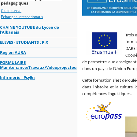
pédagogiques
Club Journal
Echanges internationaux
CHAINE YOUTUBE du Lycée de
l'Albanais
Trois 
ELEVES - ETUDIANTS : PIX
format
DAREI
Région AURA
Coopér
FORMULAIRE
de permettre aux enseignants 
Maintenance/Travaux/Vidéoprojecteurs
dans un pays de l'Union Euro
Infirmerie - PsyEn
Cette formation s'est déroulé
dans l'histoire et la culture
compétences linguistiques.