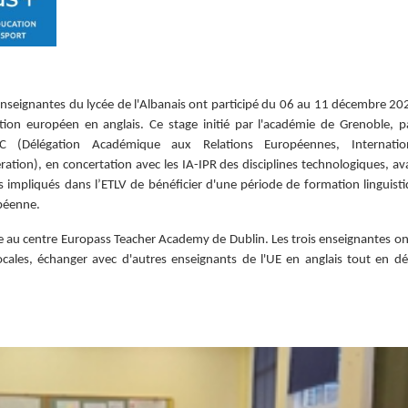
ensei
gnantes du lycée de l'Albanais ont participé du 06 au 11 décembre 20
ion européen en anglais. Ce stage initié par l'académie de Grenoble, pa
C (Délégation Académique aux Relations Européennes, Internati
ation), en concertation avec les IA-IPR des disciplines technologiques, ava
impliqués dans l’ETLV de bénéficier d'une période de formation linguisti
péenne.
e au centre Europass Teacher Academy de Dublin. Les trois enseignantes o
 locales, échanger avec d'autres enseignants de l'UE en anglais tout en d