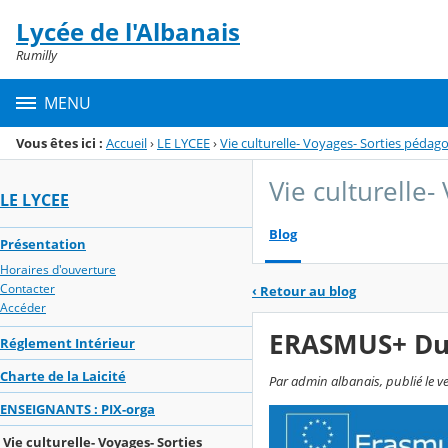
Panneau de gestion des cookies
Lycée de l'Albanais
Menu de la rubrique
Contenu
Rumilly
MENU
Vous êtes ici :
Accueil
›
LE LYCEE
›
Vie culturelle- Voyages- Sorties pédag
Vie culturelle
LE LYCEE
Blog
Présentation
Horaires d'ouverture
Contacter
‹
Retour au blog
Accéder
ERASMUS+ Du
Réglement Intérieur
Charte de la Laicité
Par admin albanais, publié le 
ENSEIGNANTS : PIX-orga
Vie culturelle- Voyages- Sorties