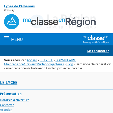
Panneau de gestion des cookies
Lycée de l'Albanais
Menu de la rubrique
Contenu
Rumilly
MENU
Se connecter
Vous êtes ici :
Accueil
›
LE LYCEE
›
FORMULAIRE
Maintenance/Travaux/Vidéoprojecteurs
›
Blog
›
Demande de réparation
/ maintenance --> bâtiment + vidéo projecteur/câble
LE LYCEE
Présentation
Horaires d'ouverture
Contacter
Accéder