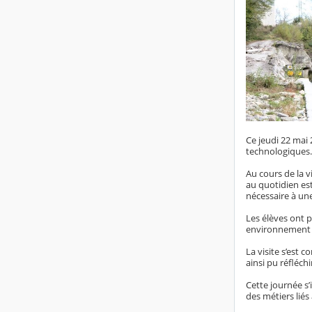
Ce jeudi 22 mai 
technologiques.
Au cours de la v
au quotidien est 
nécessaire à une
Les élèves ont p
environnement in
La visite s’est 
ainsi pu réfléch
Cette journée s’
des métiers liés 