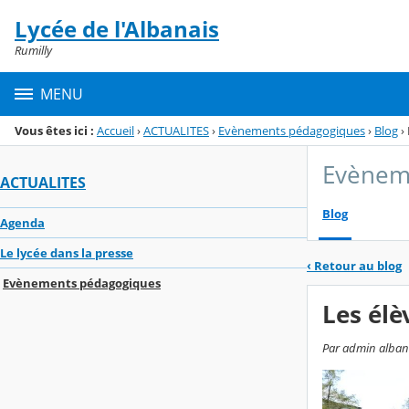
Panneau de gestion des cookies
Lycée de l'Albanais
Menu de la rubrique
Contenu
Rumilly
MENU
Vous êtes ici :
Accueil
›
ACTUALITES
›
Evènements pédagogiques
›
Blog
›
Evènem
ACTUALITES
Blog
Agenda
Le lycée dans la presse
‹
Retour au blog
Evènements pédagogiques
Les élè
Par admin albana