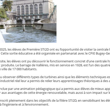
2025, les élèves de Première STI2D ont eu l’opportunité de visiter la central
 Cette sortie éducative a été organisée en partenariat avec le CPIE Bugey-Ge
isite, les élèves ont pu découvrir le fonctionnement concret d’une centrale h
produite. Le barrage de Vallières, mis en service en 1928, est l’un des quatre bar
 ville de 17 000 habitants.
u observer différents types de turbines ainsi que les éléments techniques e
dustriel réel leur a permis de relier leurs apprentissages théoriques à des 
conclue par une animation pédagogique qui a permis aux élèves de mieux appr
ir aux avantages de cette énergie renouvelable, mais aussi à son impact sur 
inscrit pleinement dans les objectifs de la filière STI2D, en sensibilisant les
à l’ingénierie et à l’environnement.