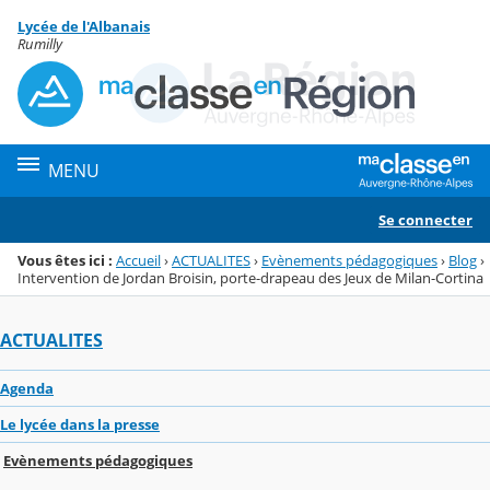
Panneau de gestion des cookies
Lycée de l'Albanais
Menu de la rubrique
Contenu
Rumilly
MENU
Se connecter
Vous êtes ici :
Accueil
›
ACTUALITES
›
Evènements pédagogiques
›
Blog
›
Intervention de Jordan Broisin, porte-drapeau des Jeux de Milan-Cortina
ACTUALITES
Agenda
Le lycée dans la presse
Evènements pédagogiques