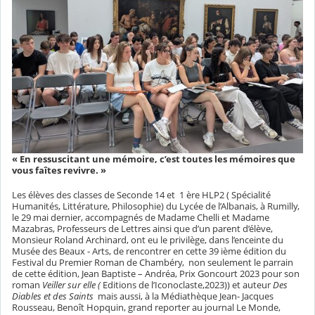
« En ressuscitant une mémoire, c’est toutes les mémoires que
vous faîtes revivre. »
Les élèves des classes de Seconde 14 et
1 ère HLP2 ( Spécialité
Humanités, Littérature, Philosophie) du Lycée de l’Albanais, à Rumilly,
le 29 mai dernier, accompagnés de Madame Chelli et Madame
Mazabras, Professeurs de Lettres ainsi que d’un parent d’élève,
Monsieur Roland Archinard, ont eu le privilège, dans l’enceinte du
Musée des Beaux - Arts, de rencontrer en cette 39 ième édition du
Festival du Premier Roman de Chambéry,
non seulement le parrain
de cette édition, Jean Baptiste – Andréa, Prix Goncourt 2023 pour son
roman
Veiller sur elle (
Editions de l’Iconoclaste,2023)) et auteur
Des
Diables et des Saints
mais aussi, à la Médiathèque Jean- Jacques
Rousseau, Benoît Hopquin, grand reporter au journal Le Monde,