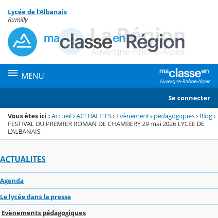
Panneau de gestion des cookies
Lycée de l'Albanais
Menu de la rubrique
Contenu
Rumilly
MENU
Se connecter
Vous êtes ici :
Accueil
›
ACTUALITES
›
Evènements pédagogiques
›
Blog
›
FESTIVAL DU PREMIER ROMAN DE CHAMBERY 29 mai 2026 LYCEE DE
L’ALBANAIS
ACTUALITES
Agenda
Le lycée dans la presse
Evènements pédagogiques