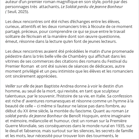
auteur d’un premier roman magnifique en son style, porté par des
personnages très
attachants,
Le Soldat perdu de Jeanne Bonheur
(
Seuil, 2025).
Les deux rencontres ont été riches d’échanges entre les élèves,
curieux, attentifs et les deux romanciers très à l’écoute de ce moment
partagé, précieux, pour comprendre ce qui se joue entre le travail
solitaire de l’écrivain et la manière dont son œuvre questionne,
émeut, résonne dans la lecture qu’en font de jeunes lecteurs.
Les deux rencontres avaient été précédées le matin d’une promenade
pédestre dans la très belle ville de Chambéry qui affichait dans les
vitrines de ses commerces des citations des romans du Festival du
Premier Roman
et ont été suivies de séances de dédicaces, autre
moment privilégié et un peu intimiste que les élèves et les romanciers
ont sincèrement appréciées.
Veiller sur elle
de Jean Baptiste Andrea donne à voir le destin d’un
homme, au seuil de la mort, qui revisite, en tant que sculpteur
talentueux, par le souvenir, l’histoire de sa vie, en Italie. Sa confession
est riche d’ aventures romanesques et résonne comme un hymne à la
beauté de celle – ci même si l’auteur ne laisse pas dans l’ombre, au
début du XX ème siècle, la montée du fascisme. Quant au roman
Le
soldat perdu de Jeanne Bonheur
de Benoît Hopquin, entre imaginaire
et mémoire, mélancolie et humour, c’est un roman sur la Première
Guerre Mondiale, ses conséquences dans le monde rural en 1935, sur
le deuil et l’absence, mais surtout sur les silences, les secrets de famille
et les mots, leur nécessité pour trouver loin des tourments, le