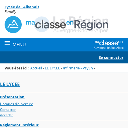
Panneau de gestion des cookies
Lycée de l'Albanais
Menu de la rubrique
Contenu
Rumilly
MENU
Se connecter
Vous êtes ici :
Accueil
›
LE LYCEE
›
Infirmerie - PsyEn
›
LE LYCEE
Présentation
Horaires d'ouverture
Contacter
Accéder
Réglement Intérieur