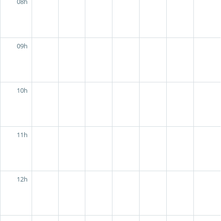
08h
09h
10h
11h
12h