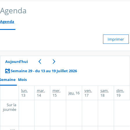
Agenda
Agenda
Imprimer
Aujourd’hui
Semaine 29 - du 13 au 19 Juillet 2026
Semaine
Mois
lun.
mar.
mer.
ven.
sam.
dim.
jeu.
16
13
14
15
17
18
19
Sur la
journée