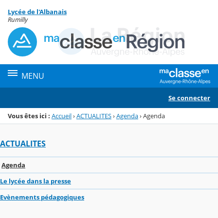
Panneau de gestion des cookies
Lycée de l'Albanais
Menu de la rubrique
Contenu
Rumilly
MENU
Se connecter
Vous êtes ici :
Accueil
›
ACTUALITES
›
Agenda
›
Agenda
ACTUALITES
Agenda
Le lycée dans la presse
Evènements pédagogiques